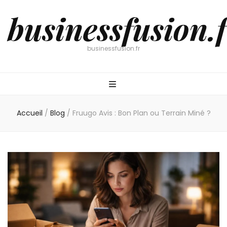
businessfusion.f
businessfusion.fr
Accueil
/
Blog
/
Fruugo Avis : Bon Plan ou Terrain Miné ?