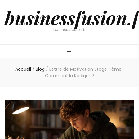
businessfusion.f
businessfusion.fr
Accueil
/
Blog
/
Lettre de Motivation Stage 4ème :
Comment la Rédiger ?