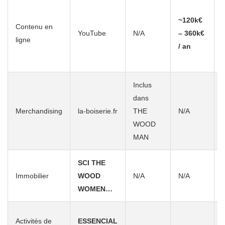
P
~120k€
n
Contenu en
YouTube
N/A
– 360k€
ligne
/ an
v
Inclus
dans
Merchandising
la-boiserie.fr
THE
N/A
WOOD
MAN
SCI THE
Immobilier
WOOD
N/A
N/A
WOMEN…
Activités de
ESSENCIAL