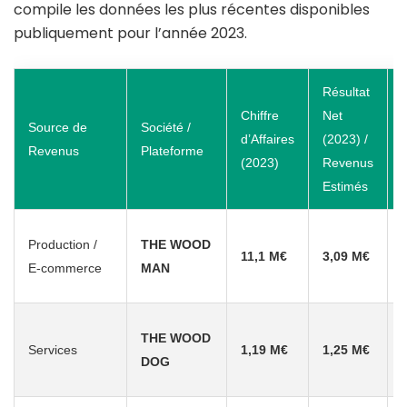
compile les données les plus récentes disponibles
publiquement pour l’année 2023.
Résultat
Chiffre
Net
Source de
Société /
A
d’Affaires
(2023) /
Revenus
Plateforme
(2023)
Revenus
Estimés
Production /
THE WOOD
11,1 M€
3,09 M€
E-commerce
MAN
THE WOOD
Services
1,19 M€
1,25 M€
a
DOG