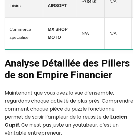
~734k€
N/A
loisirs
AIRSOFT
d
Commerce
MX SHOP
N/A
N/A
spécialisé
MOTO
Analyse Détaillée des Piliers
de son Empire Financier
Maintenant que vous avez la vue d’ensemble,
regardons chaque activité de plus près. Comprendre
comment chaque pièce du puzzle fonctionne
permet de saisir l’ampleur de la réussite de
Lucien
Cupif
. Ce n’est pas juste un youtubeur, c’est un
véritable entrepreneur.